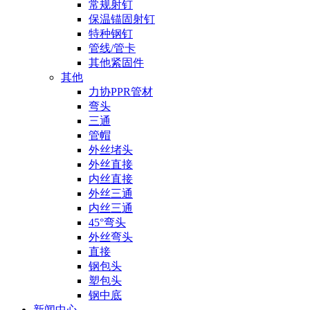
常规射钉
保温锚固射钉
特种钢钉
管线/管卡
其他紧固件
其他
力协PPR管材
弯头
三通
管帽
外丝堵头
外丝直接
内丝直接
外丝三通
内丝三通
45°弯头
外丝弯头
直接
钢包头
塑包头
钢中底
新闻中心