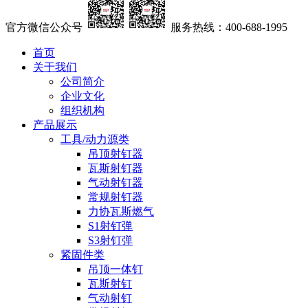
官方微信公众号
服务热线：400-688-1995
首页
关于我们
公司简介
企业文化
组织机构
产品展示
工具/动力源类
吊顶射钉器
瓦斯射钉器
气动射钉器
常规射钉器
力协瓦斯燃气
S1射钉弹
S3射钉弹
紧固件类
吊顶一体钉
瓦斯射钉
气动射钉