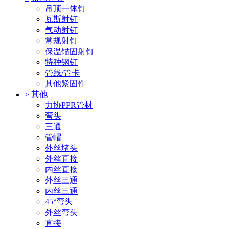
吊顶一体钉
瓦斯射钉
气动射钉
常规射钉
保温锚固射钉
特种钢钉
管线/管卡
其他紧固件
>
其他
力协PPR管材
弯头
三通
管帽
外丝堵头
外丝直接
内丝直接
外丝三通
内丝三通
45°弯头
外丝弯头
直接