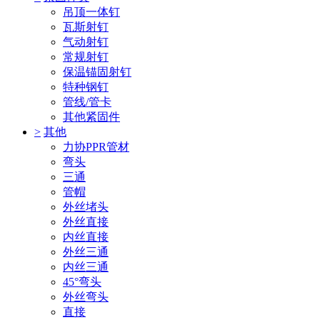
吊顶一体钉
瓦斯射钉
气动射钉
常规射钉
保温锚固射钉
特种钢钉
管线/管卡
其他紧固件
>
其他
力协PPR管材
弯头
三通
管帽
外丝堵头
外丝直接
内丝直接
外丝三通
内丝三通
45°弯头
外丝弯头
直接