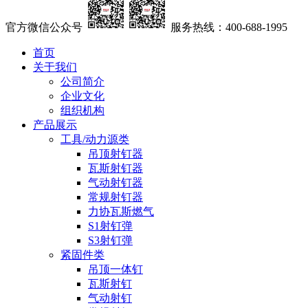
官方微信公众号
服务热线：400-688-1995
首页
关于我们
公司简介
企业文化
组织机构
产品展示
工具/动力源类
吊顶射钉器
瓦斯射钉器
气动射钉器
常规射钉器
力协瓦斯燃气
S1射钉弹
S3射钉弹
紧固件类
吊顶一体钉
瓦斯射钉
气动射钉