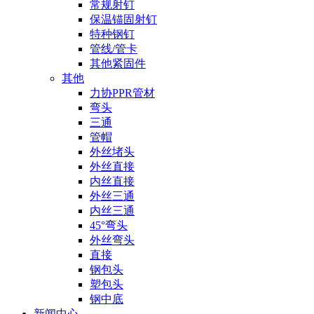
常规射钉
保温锚固射钉
特种钢钉
管线/管卡
其他紧固件
其他
力协PPR管材
弯头
三通
管帽
外丝堵头
外丝直接
内丝直接
外丝三通
内丝三通
45°弯头
外丝弯头
直接
钢包头
塑包头
钢中底
新闻中心