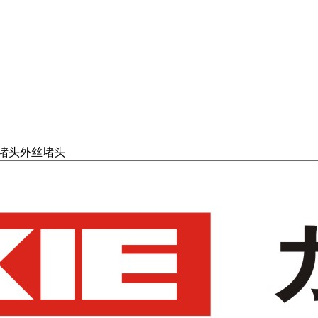
丝堵头
外丝堵头